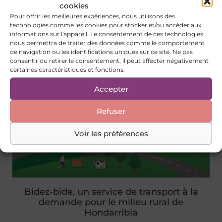
cookies
Service rural de transport à la demande à
Pour offrir les meilleures expériences, nous utilisons des
Irun
technologies comme les cookies pour stocker et/ou accéder aux
informations sur l'appareil. Le consentement de ces technologies
Pour les personnes âgées et/ou handicapées ainsi que les
nous permettra de traiter des données comme le comportement
personnes qui en prennent soin, de leur domicile au
de navigation ou les identifications uniques sur ce site. Ne pas
centre-ville, en les rapprochant des services de
consentir ou retirer le consentement, il peut affecter négativement
d’assistance et de santé ainsi que d'autres services qui
certaines caractéristiques et fonctions.
leur sont nécessaires pour effectuer diverses procédures.
+informations
Accepter
Refuser
Voir les préférences
Bidez-bide, un service de transport à la
demande pour le milieu rural de
Hondarribia