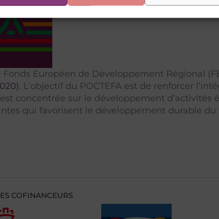
(2018-2021) s’élève à 2 108 627 €.
r le Fonds Européen de Développement Régional (
2020)
. L’objectif du POCTEFA est de renforcer l’in
e est concentrée sur le développement d’activité
ointes qui favorisent le développement durable du t
ES COFINANCEURS