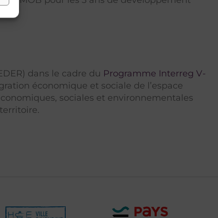
FEDER) dans le cadre du
Programme Interreg V-
tégration économique et sociale de l’espace
s économiques, sociales et environnementales
erritoire.