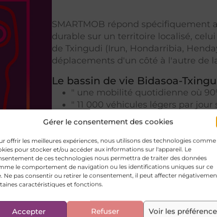
SMARTMOB répond spécifiquement aux 
durable sur un territoire localisé, ce
de Txingudi (Irun, Hondarribia, Hend
déplacements d'un côté à l'autre de la
Le bassin de vie Bidasoa-Txingud
" une mobilité quotidienne où 90
" 11 000 véhicules légers par jour
pont de Santiago " ;
Gérer le consentement des cookies
" Près de 40 % des déplacements 
totalité à l’échelle du Consorcio T
r offrir les meilleures expériences, nous utilisons des technologies comme 
kies pour stocker et/ou accéder aux informations sur l'appareil. Le
nsentement de ces technologies nous permettra de traiter des données
Exemples d’actions en cours de réali
me le comportement de navigation ou les identifications uniques sur ce
transport du territoire transfrontalier
e. Ne pas consentir ou retirer le consentement, il peut affecter négativemen
et sorties de ville, des lignes de bus 
taines caractéristiques et fonctions.
entreprises et administrations locales,
Accepter
Refuser
Voir les préférenc
Le budget du projet transfrontalier