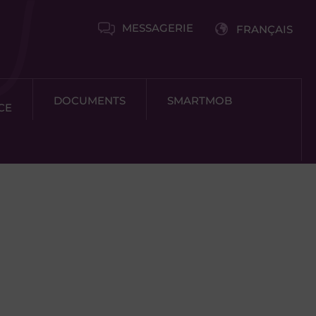
MESSAGERIE
FRANÇAIS
DOCUMENTS
SMARTMOB
CE
 Ville d’Irun, le Consorcio Transfrontalier Bidasoa-Txingudi
nt Jean de Luz ont conçu le projet SMARTMOB.