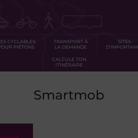
TES CYCLABLES
TRANSPORT À
SITES
POUR PIÉTONS
LA DEMANDE
D’IMPORTAN
CALCULE TON
ITINÉRAIRE
Smartmob
 Mobilités Pays Basque-Adour (chef de file), la Ville d’Hendaye, la
ne - Euskadi - Navarre, la ville d’Hondarribia et la ville de Sai