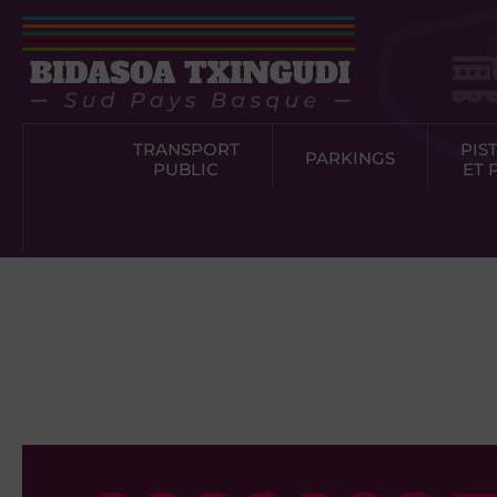
TRANSPORT
PIS
PARKINGS
PUBLIC
ET 
Face aux défis de la mobilité transfrontalière, le Syndicat des
ainsi que 3 partenaires associés l’Eurorégion Nouvelle Aquitai